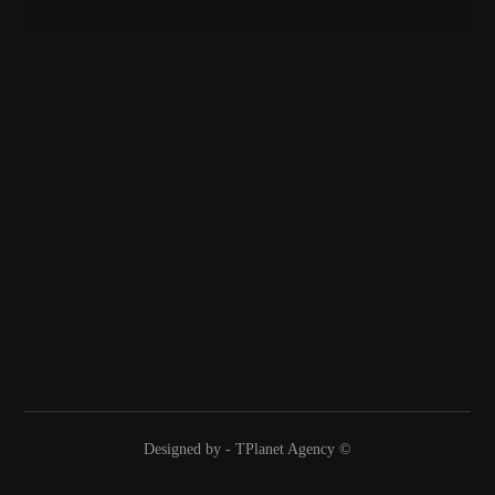
الرئيسية
من نحن
الباقات
الشروط والأحكام
سياسة الخصوصية
info@mfx-trainer.com
01288075215
© Designed by - TPlanet Agency